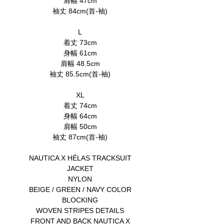
肩幅 47cm
袖丈 84cm(首‐袖)
L
着丈 73cm
身幅 61cm
肩幅 48.5cm
袖丈 85.5cm(首‐袖)
XL
着丈 74cm
身幅 64cm
肩幅 50cm
袖丈 87cm(首‐袖)
NAUTICA X HÉLAS TRACKSUIT
JACKET
NYLON
BEIGE / GREEN / NAVY COLOR
BLOCKING
WOVEN STRIPES DETAILS
FRONT AND BACK NAUTICA X