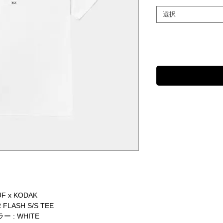
選択
F x KODAK
FLASH S/S TEE
ー : WHITE