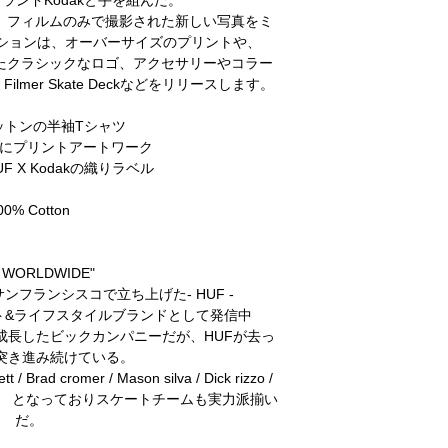
と、フィルムのみで撮影された新しい写真をミ
コレクションは、オーバーサイズのプリントや、
したクラシックなロゴ、アクセサリーやコラー
ilmer Skate Deckなどをリリースします。
%コットンの半袖Tシャツ
袖にプリントアートワーク
F X Kodakの織りラベル
00% Cotton
 WORLDWIDE"
2年にサンフランシスコで立ち上げた- HUF -
ト&ライフスタイルブランドとして発信中
成長したビックカンパニーだが、HUFが去っ
突き進み続けている。
d cromer / Mason silva / Dick rizzo /
shino ...etc となっておりスケートチームも実力派揃い
だ。