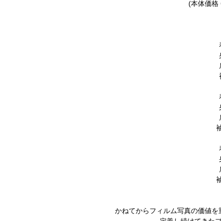
(本体価格 
袖
袖
かねてからフィルム写真の価値を重
定義し続けてきたブ