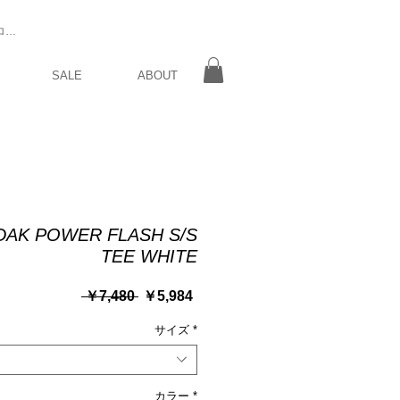
ログイン
SALE
ABOUT
DAK POWER FLASH S/S
TEE WHITE
通
セ
 ￥7,480 
￥5,984
常
ー
価
サイズ
ル
*
格
価
格
カラー
*