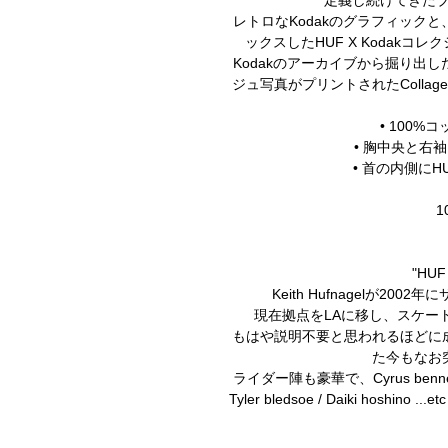
レトロなKodakのグラフィック
ックスしたHUF X Kodak
Kodakのアーカイブから掘り出
ジュ写真がプリントされたCollage F
• 100
• 胸中央と右
• 首の内側にHU
1
"HUF
Keith Hufnagelが200
現在拠点をLAに移し、スケー
もはや説明不要と思われるほどに
た今もなお
ライダー陣も豪華で、Cyrus bennett / Bra
Tyler bledsoe / Daiki ho