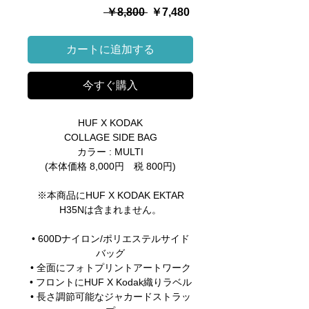
通
セ
 ￥8,800 
￥7,480
常
ー
価
ル
カートに追加する
格
価
格
今すぐ購入
HUF X KODAK
COLLAGE SIDE BAG
カラー : MULTI
(本体価格 8,000円 税 800円)
※本商品にHUF X KODAK EKTAR
H35Nは含まれません。
• 600Dナイロン/ポリエステルサイド
バッグ
• 全面にフォトプリントアートワーク
• フロントにHUF X Kodak織りラベル
• 長さ調節可能なジャカードストラッ