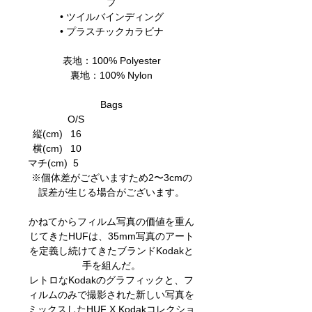
プ
• ツイルバインディング
• プラスチックカラビナ
表地：100% Polyester
裏地：100% Nylon
Bags
O/S
縦(cm)
16
横(cm)
10
マチ(cm)
5
※個体差がございますため2〜3cmの
誤差が生じる場合がございます。
かねてからフィルム写真の価値を重ん
じてきたHUFは、35mm写真のアート
を定義し続けてきたブランドKodakと
手を組んだ。
レトロなKodakのグラフィックと、フ
ィルムのみで撮影された新しい写真を
ミックスしたHUF X Kodakコレクショ