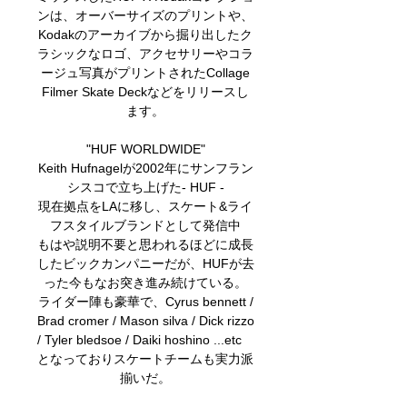
ンは、オーバーサイズのプリントや、
Kodakのアーカイブから掘り出したク
ラシックなロゴ、アクセサリーやコラ
ージュ写真がプリントされたCollage
Filmer Skate Deckなどをリリースし
ます。
"HUF WORLDWIDE"
Keith Hufnagelが2002年にサンフラン
シスコで立ち上げた- HUF -
現在拠点をLAに移し、スケート&ライ
フスタイルブランドとして発信中
もはや説明不要と思われるほどに成長
したビックカンパニーだが、HUFが去
った今もなお突き進み続けている。
ライダー陣も豪華で、Cyrus bennett /
Brad cromer / Mason silva / Dick rizzo
/ Tyler bledsoe / Daiki hoshino ...etc
となっておりスケートチームも実力派
揃いだ。