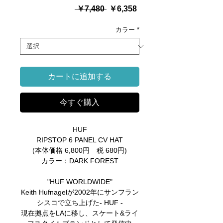
通
セ
 ￥7,480 
￥6,358
常
ー
価
ル
カラー
*
格
価
格
カートに追加する
今すぐ購入
HUF
RIPSTOP 6 PANEL CV HAT
(本体価格 6,800円 税 680円)
カラー：DARK FOREST
"HUF WORLDWIDE"
Keith Hufnagelが2002年にサンフラン
シスコで立ち上げた- HUF -
現在拠点をLAに移し、スケート&ライ