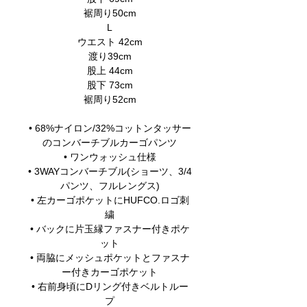
裾周り50cm
L
ウエスト 42cm
渡り39cm
股上 44cm
股下 73cm
裾周り52cm
• 68%ナイロン/32%コットンタッサー
のコンバーチブルカーゴパンツ
• ワンウォッシュ仕様
• 3WAYコンバーチブル(ショーツ、3/4
パンツ、フルレングス)
• 左カーゴポケットにHUFCO.ロゴ刺
繍
• バックに片玉縁ファスナー付きポケ
ット
• 両脇にメッシュポケットとファスナ
ー付きカーゴポケット
• 右前身頃にDリング付きベルトルー
プ