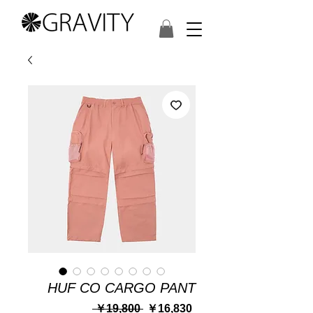
HUF CO CARGO PANT
通
セ
 ￥19,800 
￥16,830