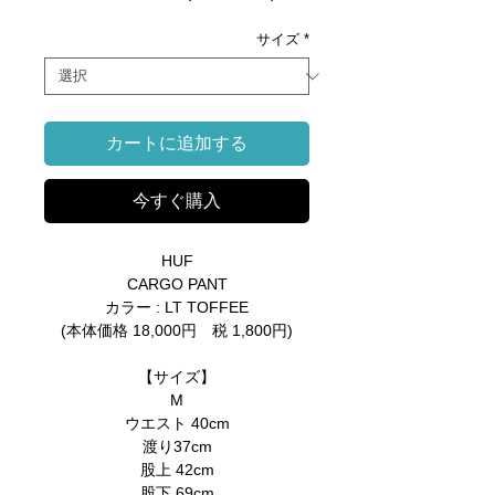
常
ー
価
ル
サイズ
*
格
価
格
カートに追加する
今すぐ購入
HUF
CARGO PANT
カラー : LT TOFFEE
(本体価格 18,000円 税 1,800円)
【サイズ】
M
ウエスト 40cm
渡り37cm
股上 42cm
股下 69cm