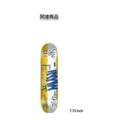
関連商品
DGK MY SPOT IS MUNI TEAM 7.75
DGK BARRIO RAZA TEAM 
価格
￥14,300