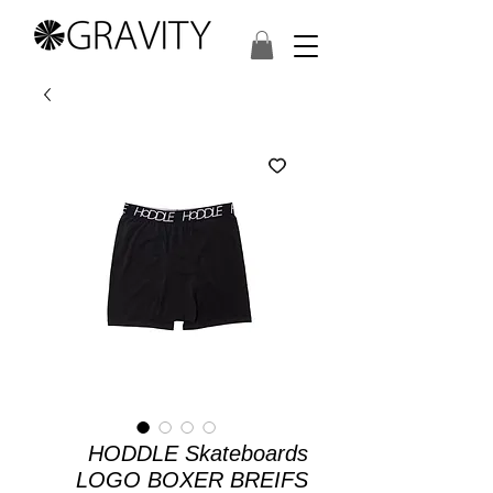
HODDLE Skateboards
LOGO BOXER BREIFS