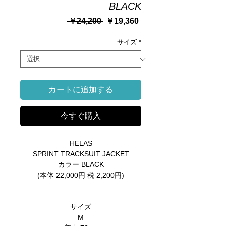
BLACK
通
セ
 ￥24,200 
￥19,360
常
ー
価
ル
サイズ
*
格
価
格
カートに追加する
今すぐ購入
HELAS
SPRINT TRACKSUIT JACKET
カラー BLACK
(本体 22,000円 税 2,200円)
サイズ
M