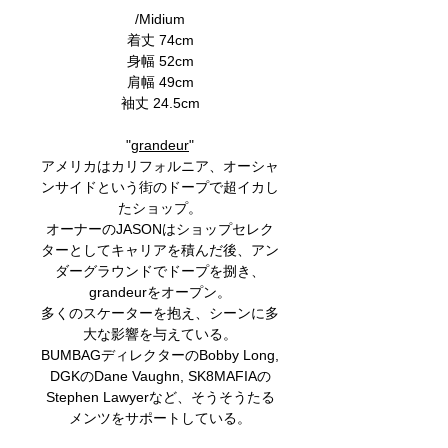
/Midium
着丈 74cm
身幅 52cm
肩幅 49cm
袖丈 24.5cm
"
grandeur
"
アメリカはカリフォルニア、オーシャ
ンサイドという街のドープで超イカし
たショップ。
オーナーのJASONはショップセレク
ターとしてキャリアを積んだ後、アン
ダーグラウンドでドープを捌き、
grandeurをオープン。
多くのスケーターを抱え、シーンに多
大な影響を与えている。
BUMBAGディレクターのBobby Long,
DGKのDane Vaughn, SK8MAFIAの
Stephen Lawyerなど、そうそうたる
メンツをサポートしている。