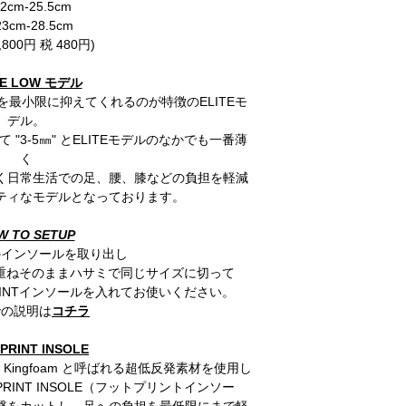
22cm-25.5cm
23cm-28.5cm
,800円 税 480円)
TE LOW モデル
最小限に抑えてくれるのが特徴のELITEモ
デル。
"3-5㎜" とELITEモデルのなかでも一番薄
く
く日常生活での足、腰、膝などの負担を軽減
ティなモデルとなっております。
W TO SETUP
のインソールを取り出し
上に重ねそのままハサミで同じサイズに切って
RINTインソールを入れてお使いください。
での説明は
コチラ
PRINT INSOLE
ingfoam と呼ばれる超低反発素材を使用し
INT INSOLE（フットプリントインソー
衝撃をカットし、足への負担を最低限にまで軽