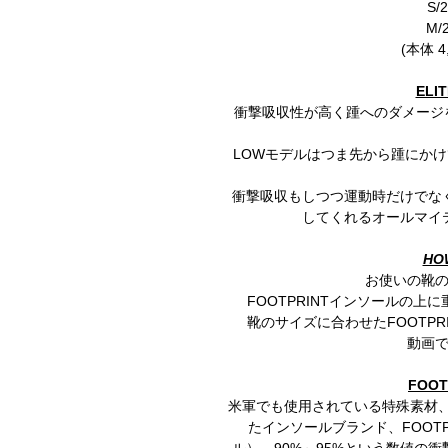
S/
M/
(本体 4
ELI
衝撃吸収性が高く踵へのダメージを
LOWモデルはつま先から踵にかけて 
衝撃吸収もしつつ運動時だけでな
してくれるオールマイ
HO
お使いの靴
FOOTPRINTインソールの
靴のサイズに合わせたFOOTP
動画
FOOT
米軍でも使用されている特殊素材、K
たインソールブランド、FOOTPR
ル）。90%～95%という数値の