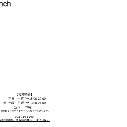
【営業時間】
平日・土曜:PM15:00-22:00
第2土曜・日曜:PM13:00-21:00
定休日 :木曜日​
​※都合により変更させてもらう場合がございます。)
092-710-5200
福岡県福岡市博多区吉塚５丁目11-16 2F