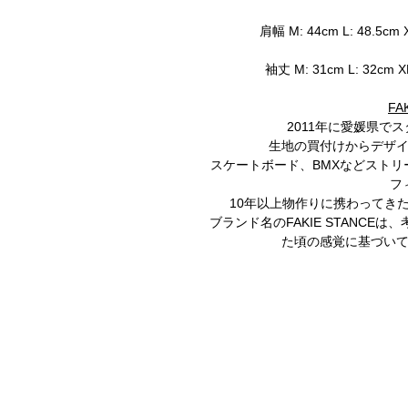
肩幅 M: 44cm L: 48.5cm X
袖丈 M: 31cm L: 32cm XL
FA
2011年に愛媛県で
生地の買付けからデザ
スケートボード、BMXなどスト
フ
10年以上物作りに携わってき
ブランド名のFAKIE STANCE
た頃の感覚に基づい