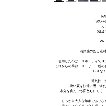
FA
WAFFL
カラ
(税込価
Waff
清涼感のある素
使用したのは、スポーティでリ
これからの季節、ストリート感の
トレスな
通気性・
暑い夏を快適に過ごす
水分を含んでも変色しにくく
しっかり大人な印象でありな
様々なスタイリングを楽しん