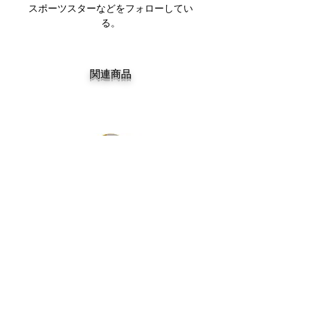
スポーツスターなどをフォローしてい
る。
関連商品
DGK MY SPOT IS MUNI TEAM 7.75
DGK BARRIO RAZA TEAM 