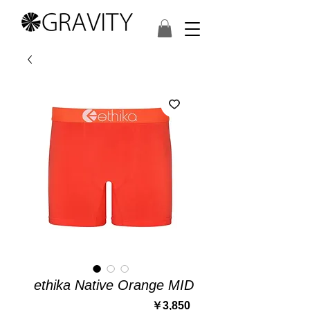
ethika Native Orange MID
価
￥3,850