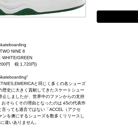
skateboarding
 TWO NINE 8
 WHITE/GREEN
200円 税 1,720円)
Skateboarding"
NIES,EMERICAと同じく多くの名シューズ
の歴史に大きく貢献してきたスケートシュー
停止しましたが、世界中のファンからの支持
おそらくその理由となったのは éSの代表作
言っても過言ではない「ACCEL（アクセ
ァンを虜にするシューズを数多くリリースし
らに違いありません。