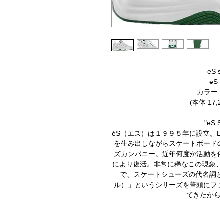
eS 
eS
カラー :
(本体 17,
"eS 
éS（エス）は１９９５年に設立。ET
を生み出しながらスケートボード
ズカンパニー。近年何度か活動を
により復活。非常に稀なこの現象、
で、スケートシューズの代名詞と
ル）」というシリーズを筆頭にフ
てきたか