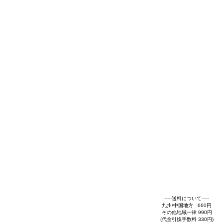
-----送料について-----
九州/中国地方 660円
その他地域一律 990円
(代金引換手数料 330円)