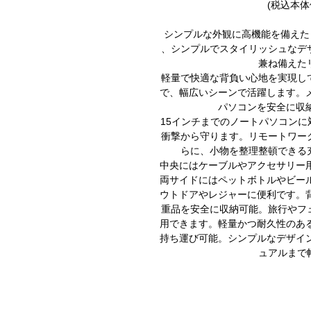
(税込本体価
シンプルな外観に高機能を備えたリュックサ
、シンプルでスタイリッシュなデ
兼ね備えた
軽量で快適な背負い心地を実現し
で、幅広いシーンで活躍します。
パソコンを安全に収
15インチまでのノートパソコン
衝撃から守ります。リモートワー
らに、小物を整理整頓できる
中央にはケーブルやアクセサリー
両サイドにはペットボトルやビー
ウトドアやレジャーに便利です。
重品を安全に収納可能。旅行やフ
用できます。軽量かつ耐久性のあ
持ち運び可能。シンプルなデザイ
ュアルまで