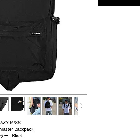
EAZY M!SS
 Master Backpack
ラー : Black