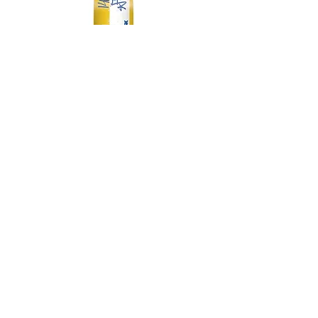
DGK MY SPOT IS MUNI TEAM 7.75
DGK BARRIO RAZA TEAM 
価格
￥14,300
スケートボード・アパレル通販 【GRAVITY】
Copyright (C) GRAVITY All Rights Reserved.
-----送料について-----
九州/中国地方 660円
その他地域一律 990円
(代金引換手数料 330円)
12,000円以上で配送料無料