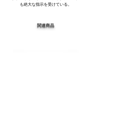
も絶大な指示を受けている。
関連商品
DEATHWISH DEATHSPRAY 7.9
DEATHWISH Gang Spray Dec