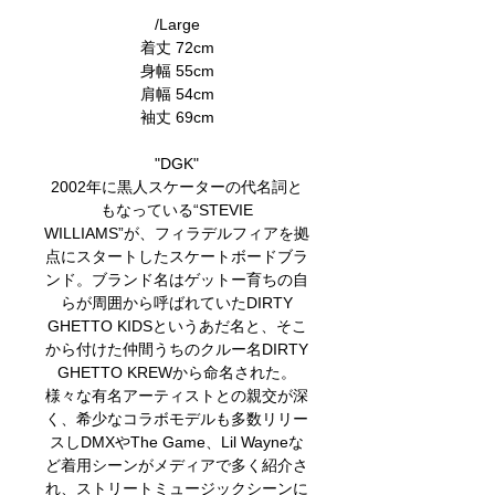
/Large
着丈 72cm
身幅 55cm
肩幅 54cm
袖丈 69cm
"DGK"
2002年に黒人スケーターの代名詞と
もなっている“STEVIE
WILLIAMS”が、フィラデルフィアを拠
点にスタートしたスケートボードブラ
ンド。ブランド名はゲットー育ちの自
らが周囲から呼ばれていたDIRTY
GHETTO KIDSというあだ名と、そこ
から付けた仲間うちのクルー名DIRTY
GHETTO KREWから命名された。
様々な有名アーティストとの親交が深
く、希少なコラボモデルも多数リリー
スしDMXやThe Game、Lil Wayneな
ど着用シーンがメディアで多く紹介さ
れ、ストリートミュージックシーンに