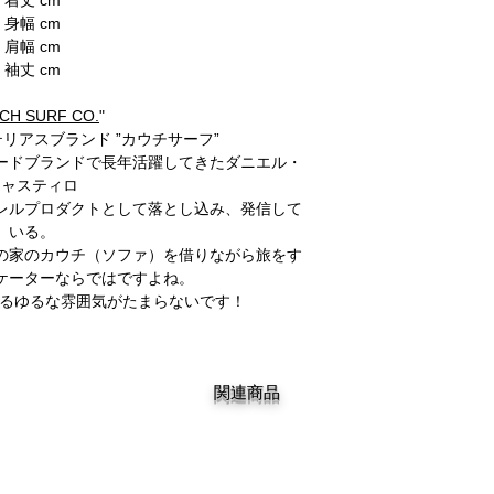
身幅 cm
肩幅 cm
袖丈 cm
CH SURF CO.
"
リアスブランド ”カウチサーフ”
ードブランドで長年活躍してきたダニエル・
キャスティロ
レルプロダクトとして落とし込み、発信して
いる。
の家のカウチ（ソファ）を借りながら旅をす
ケーターならではですよね。
のゆるゆるな雰囲気がたまらないです！
関連商品