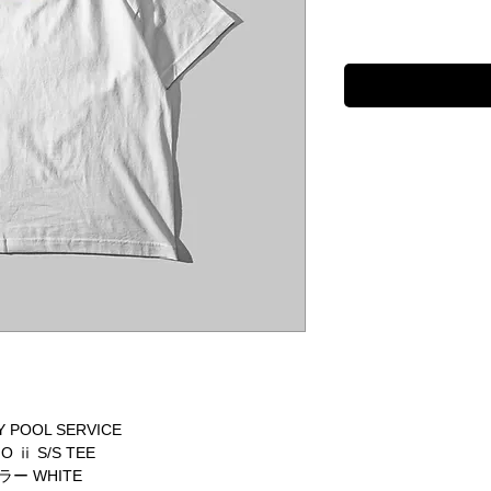
 POOL SERVICE
O ⅱ S/S TEE
ラー WHITE