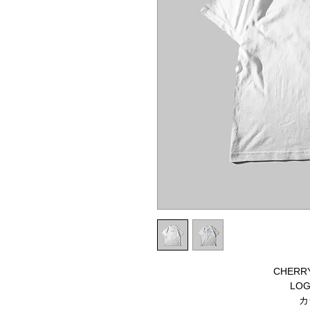
CHERRY
LOG
カ