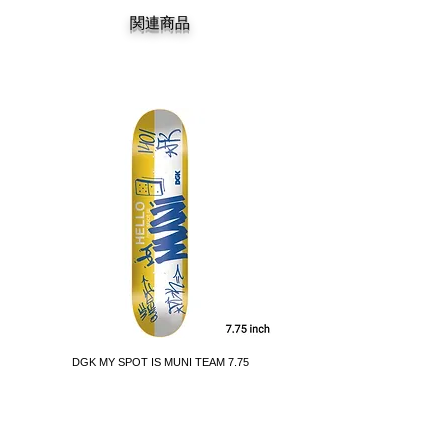
関連商品
DGK MY SPOT IS MUNI TEAM 7.75
DGK BARRIO RAZA TEAM 
価格
￥14,300