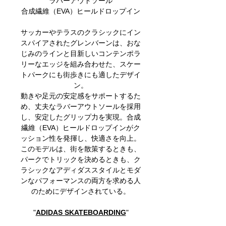
ラバーアウトソール
合成繊維（EVA）ヒールドロップイン
サッカーやテラスのクラシックにイン
スパイアされたグレンバーンは、おな
じみのラインと目新しいコンテンポラ
リーなエッジを組み合わせた、スケー
トパークにも街歩きにも適したデザイ
ン。
動きや足元の安定感をサポートするた
め、丈夫なラバーアウトソールを採用
し、安定したグリップ力を実現。合成
繊維（EVA）ヒールドロップインがク
ッション性を発揮し、快適さを向上。
このモデルは、街を散策するときも、
パークでトリックを決めるときも、ク
ラシックなアディダススタイルとモダ
ンなパフォーマンスの両方を求める人
のためにデザインされている。
"
ADIDAS SKATEBOARDING
"