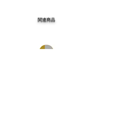
関連商品
DGK MY SPOT IS MUNI TEAM 7.75
DGK BARRIO RAZA TEAM 
価格
￥14,300