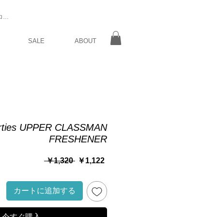
ログイン
SALE
ABOUT
orties UPPER CLASSMAN
FRESHENER
通
セ
 ￥1,320 
￥1,122
常
ー
価
ル
格
価
カートに追加する
格
今すぐ購入