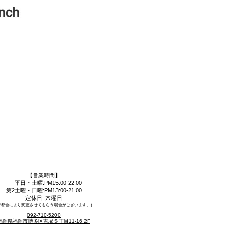
【営業時間】
平日・土曜:PM15:00-22:00
第2土曜・日曜:PM13:00-21:00
定休日 :木曜日​
​※都合により変更させてもらう場合がございます。)
092-710-5200
福岡県福岡市博多区吉塚５丁目11-16 2F