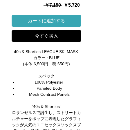
通
セ
 ￥7,150 
￥5,720
常
ー
価
ル
カートに追加する
格
価
格
今すぐ購入
40s & Shorties LEAGUE SKI MASK
カラー : BLUE
(本体 6,500円 税 650円)
スペック
100% Polyester
Paneled Body
Mesh Contrast Panels
”40s & Shorties”
ロサンゼルスで誕生し、ストリートカ
ルチャーをポップに表現したグラフィ
ックが人気のユニセックスソックスブ