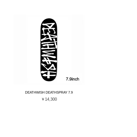
DEATHWISH DEATHSPRAY 7.9
DEATHWISH Gang Spray Dec
価格
￥14,300