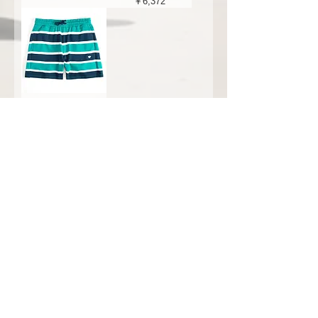
価格
￥6,372
Diamond Supply Co.
OG SCRIPTED
STRIPE SHORTS
TEAL
価格
￥6,372
スケートボード・アパレル通販 【GRAVITY】
Copyright (C) GRAVITY All Rights Reserved.
-----送料について-----
九州/中国地方 660円
その他地域一律 990円
(代金引換手数料 330円)
12,000円以上で配送料無料
特定商法取引法に関する表記