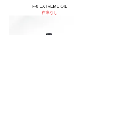
F-0 EXTREME OIL
在庫なし
BRONSON HIGH SPEED CERAMIC OIL
在庫なし