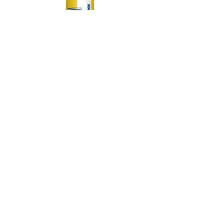
DGK MY SPOT IS MUNI TEAM 7.75
DGK BARRIO RAZA TEAM 
価格
￥14,300
スケートボード・アパレル通販 【GRAVITY】
Copyright (C) GRAVITY All Rights Reserved.
-----送料について-----
九州/中国地方 660円
その他地域一律 990円
(代金引換手数料 330円)
12,000円以上で配送料無料
特定商法取引法に関する表記