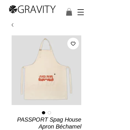
PASSPORT Spag House
Apron Béchamel