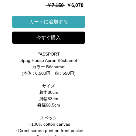
通
セ
 ￥7,150 
￥6,078
常
ー
価
ル
カートに追加する
格
価
格
今すぐ購入
PASSPORT
Spag House Apron Béchamel
カラー Béchamel
(本体 : 6,500円 税 : 650円)
サイズ
着丈80cm
肩幅53cm
身幅68.5cm
スペック
・100% cotton canvas
・Direct screen print on front pocket