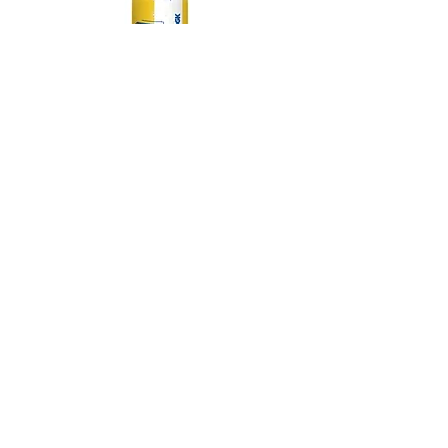
DGK MY SPOT IS MUNI TEAM 7.75
DGK BARRIO RAZA TEAM 
価格
￥14,300
スケートボード・アパレル通販 【GRAVITY】
Copyright (C) GRAVITY All Rights Reserved.
-----送料について-----
九州/中国地方 660円
その他地域一律 990円
(代金引換手数料 330円)
12,000円以上で配送料無料
特定商法取引法に関する表記