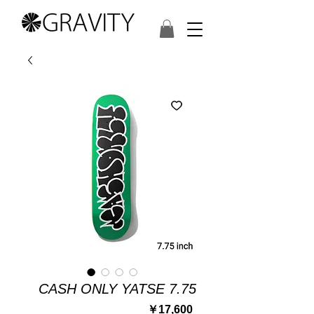
CASH ONLY YATSE 7.75
価
￥17,600