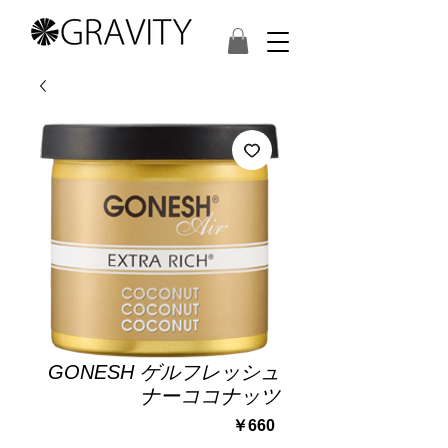
GONESH ゲルフレッシュ
ナーココナッツ
価
￥660
格