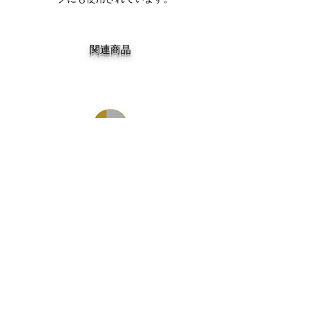
関連商品
DGK MY SPOT IS MUNI TEAM 7.75
DGK BARRIO RAZA TEAM 
価格
￥14,300