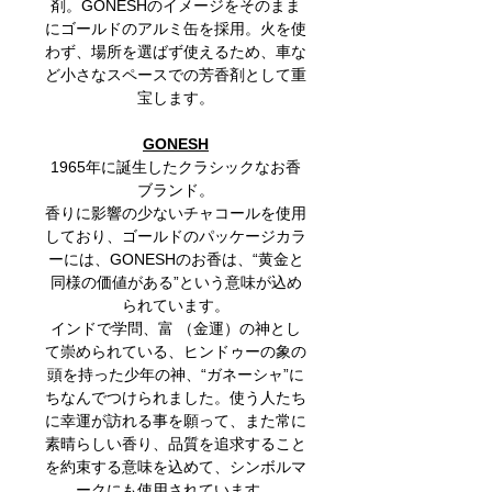
剤。GONESHのイメージをそのまま
にゴールドのアルミ缶を採用。火を使
わず、場所を選ばず使えるため、車な
ど小さなスペースでの芳香剤として重
宝します。
GONESH
1965年に誕生したクラシックなお香
ブランド。
香りに影響の少ないチャコールを使用
しており、ゴールドのパッケージカラ
ーには、GONESHのお香は、“黄金と
同様の価値がある”という意味が込め
られています。
インドで学問、富 （金運）の神とし
て崇められている、ヒンドゥーの象の
頭を持った少年の神、“ガネーシャ”に
ちなんでつけられました。使う人たち
に幸運が訪れる事を願って、また常に
素晴らしい香り、品質を追求すること
を約束する意味を込めて、シンボルマ
ークにも使用されています。