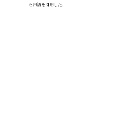
ら用語を引用した。
関連商品
DGK MY SPOT IS MUNI TEAM 7.75
DGK BARRIO RAZA TEAM 