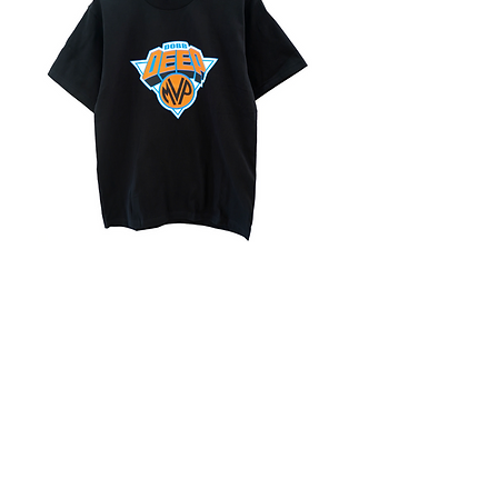
DOBB DEEP Knicks TEE BLACK
価格
￥6,490