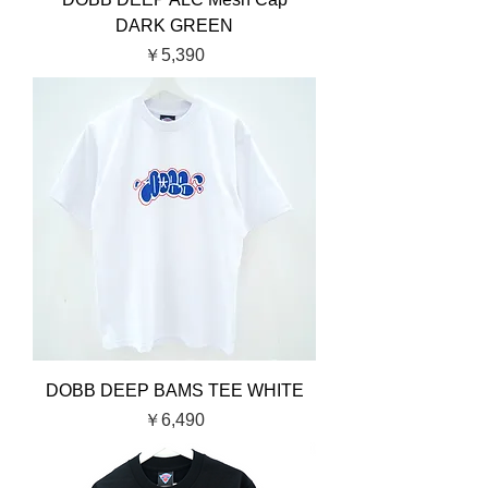
DARK GREEN
価格
￥5,390
DOBB DEEP BAMS TEE WHITE
価格
￥6,490