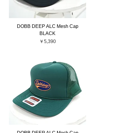
DOBB DEEP ALC Mesh Cap
BLACK
価格
￥5,390
DOBB DEEP ALC Mesh Cap